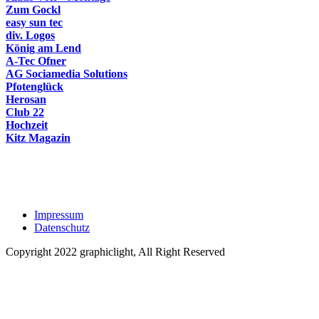
Zum Gockl
easy sun tec
div. Logos
König am Lend
A-Tec Ofner
AG Sociamedia Solutions
Pfotenglück
Herosan
Club 22
Hochzeit
Kitz Magazin
Impressum
Datenschutz
Copyright 2022 graphiclight, All Right Reserved